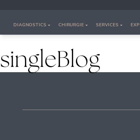
DIAGNOSTICS
CHIRURGIE
SERVICES
EXP
singleBlog