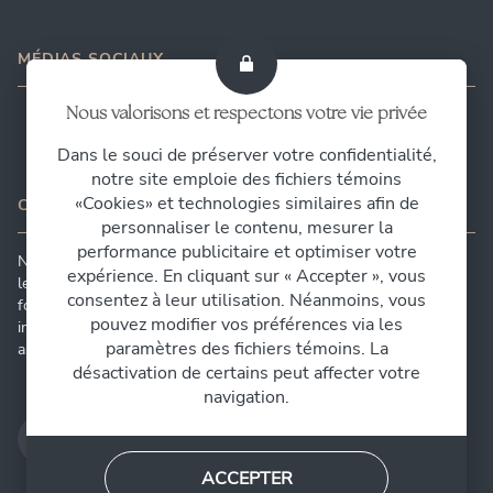
MÉDIAS SOCIAUX
Nous valorisons et respectons votre vie privée
Dans le souci de préserver votre confidentialité,
notre site emploie des fichiers témoins
«Cookies» et technologies similaires afin de
CONTACTEZ-NOUS
personnaliser le contenu, mesurer la
performance publicitaire et optimiser votre
Nous comprenons l'importance des mains de nos patients dans
expérience. En cliquant sur « Accepter », vous
leur vie quotidienne. C'est pourquoi nous nous engageons à
consentez à leur utilisation. Néanmoins, vous
fournir des soins exceptionnels, en associant expertise et
pouvez modifier vos préférences via les
innovation pour garantir des résultats optimaux et préserver cet
paramètres des fichiers témoins. La
aspect vital de leur bien-être.
désactivation de certains peut affecter votre
navigation.
CONTACTEZ-NOUS
ACCEPTER