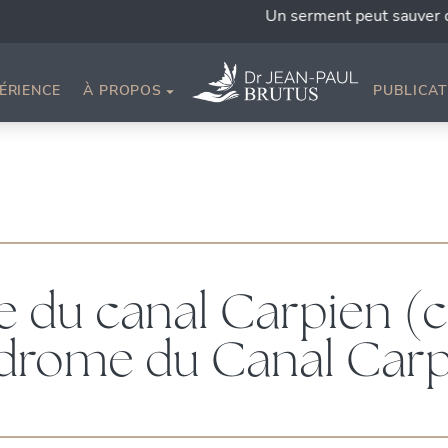
Un serment peut sauver des vies.
ÉRIENCE
À PROPOS
PUBLICAT
 du canal Carpien (
drome du Canal Carp