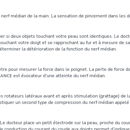
 nerf médian de la main. La sensation de pincement dans les doi
ifier si deux objets touchant votre peau sont identiques. Le doc
touchant votre doigt et se rapprochant au fur et à mesure de s
déterminer la détérioration de la fonction du nerf médian.
tre pour mesurer la force dans le poignet. La perte de force 
est évocateur d'une atteinte du nerf médian.
TANCE
es rotateurs latéraux avant et après stimulation (grattage) de
nostiquer un second type de compression du nerf médian appelé
Le docteur place un petit électrode sur la peau, proche du coud
de conduction du courant du coude aux doigts permet d’indique