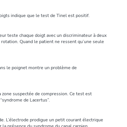
gts indique que le test de Tinel est positif.
teur teste chaque doigt avec un discriminateur à deux
a rotation. Quand le patient ne ressent qu’une seule
dans le poignet montre un problème de
 la zone suspectée de compression. Ce test est
 “syndrome de Lacertus”.
e. L’électrode prodigue un petit courant électrique
r la présence du syndrome du canal carpien.