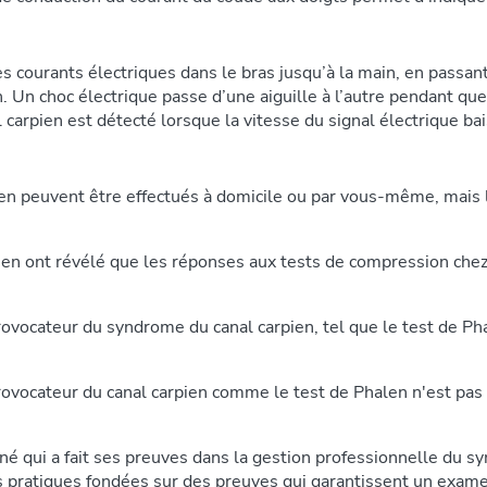
es courants électriques dans le bras jusqu’à la main, en passant
. Un choc électrique passe d’une aiguille à l’autre pendant que
arpien est détecté lorsque la vitesse du signal électrique bai
n peuvent être effectués à domicile ou par vous-même, mais la
en ont révélé que les réponses aux tests de compression chez l
vocateur du syndrome du canal carpien, tel que le test de Phal
rovocateur du canal carpien comme le test de Phalen n'est pas
né qui a fait ses preuves dans la gestion professionnelle du s
res pratiques fondées sur des preuves qui garantissent un exa