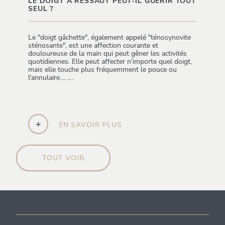
LE DOIGT À RESSAUT PEUT-IL GUÉRIR TOUT
SEUL ?
Le "doigt gâchette", également appelé "ténosynovite
sténosante", est une affection courante et
douloureuse de la main qui peut gêner les activités
quotidiennes. Elle peut affecter n'importe quel doigt,
mais elle touche plus fréquemment le pouce ou
l'annulaire....
...
+
EN SAVOIR PLUS
TOUT VOIR