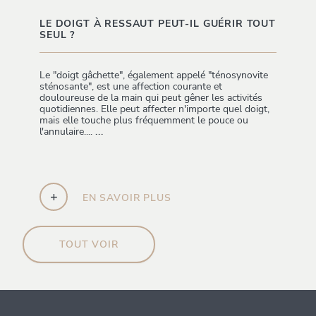
LE DOIGT À RESSAUT PEUT-IL GUÉRIR TOUT
SEUL ?
Le "doigt gâchette", également appelé "ténosynovite
sténosante", est une affection courante et
douloureuse de la main qui peut gêner les activités
quotidiennes. Elle peut affecter n'importe quel doigt,
mais elle touche plus fréquemment le pouce ou
l'annulaire....
...
+
EN SAVOIR PLUS
TOUT VOIR