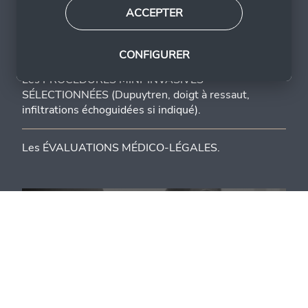
spécialisé dans:
ACCEPTER
Les cas COMPLEXES ET DEUXIÈMES AVIS en
pathologies de la main et du poignet.
CONFIGURER
Les PROCÉDURES MINI-INVASIVES
SÉLECTIONNÉES (Dupuytren, doigt à ressaut,
infiltrations échoguidées si indiqué).
Les ÉVALUATIONS MÉDICO-LÉGALES.