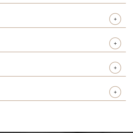
+
+
+
+