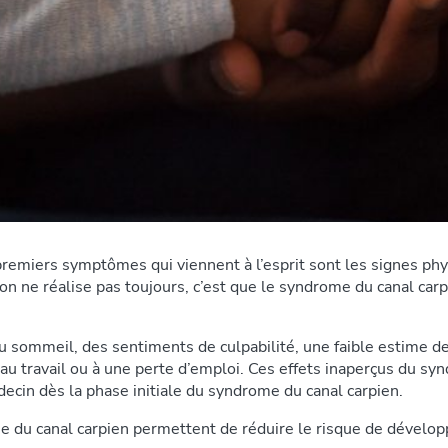
premiers symptômes qui viennent à l’esprit sont les signes ph
’on ne réalise pas toujours, c’est que le syndrome du canal ca
 sommeil, des sentiments de culpabilité, une faible estime de
u travail ou à une perte d’emploi. Ces effets inaperçus du syn
cin dès la phase initiale du syndrome du canal carpien.
me du canal carpien permettent de réduire le risque de dével