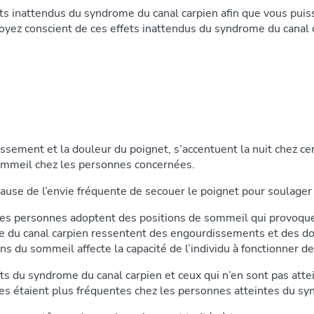
ets inattendus du syndrome du canal carpien afin que vous puis
soyez conscient de ces effets inattendus du syndrome du canal 
ssement et la douleur du poignet, s’accentuent la nuit chez ce
 sommeil chez les personnes concernées.
 à cause de l’envie fréquente de secouer le poignet pour soula
aines personnes adoptent des positions de sommeil qui provoqu
 du canal carpien ressentent des engourdissements et des dou
s du sommeil affecte la capacité de l’individu à fonctionner d
ts du syndrome du canal carpien et ceux qui n’en sont pas attei
s étaient plus fréquentes chez les personnes atteintes du syn